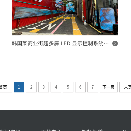
韩国某商业街超多屏 LED 显示控制系统项目
首页
1
2
3
4
5
6
7
下一页
末