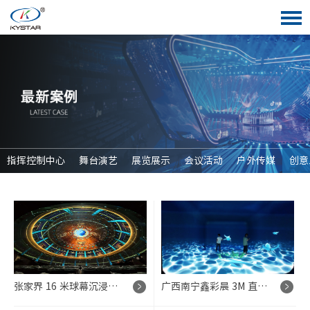
指挥控制中心
舞台演艺
展览展示
会议活动
户外传媒
创意
张家界 16 米球幕沉浸式 LED 显示屏控制系统项目
广西南宁鑫彩晨 3M 直径 P2 创意球形 LED 显示系统项目