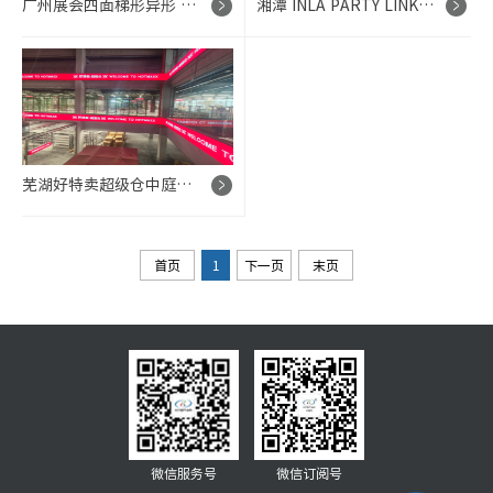
广州展会四面梯形异形 LED 分屏独立展示项目
湘潭 INLA PARTY LINK KTV 大厅圆柱 LED 氛围屏项目
芜湖好特卖超级仓中庭长条 LED 广告显示项目
首页
1
下一页
末页
微信服务号
微信订阅号