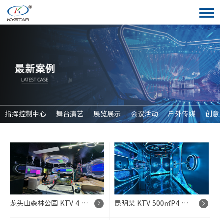
指挥控制中心
舞台演艺
展览展示
会议活动
户外传媒
创意
龙头山森林公园 KTV 4 屏多模式 LED 显示系统项目
昆明某 KTV 500㎡P4 全链路 LED 显示系统项目