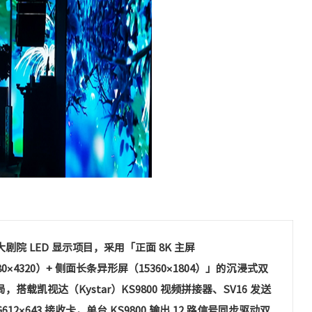
剧院 LED 显示项目，采用「正面 8K 主屏
80×4320）+ 侧面长条异形屏（15360×1804）」的沉浸式双
，搭载凯视达（Kystar）KS9800 视频拼接器、SV16 发送
612×643 接收卡，单台 KS9800 输出 12 路信号同步驱动双