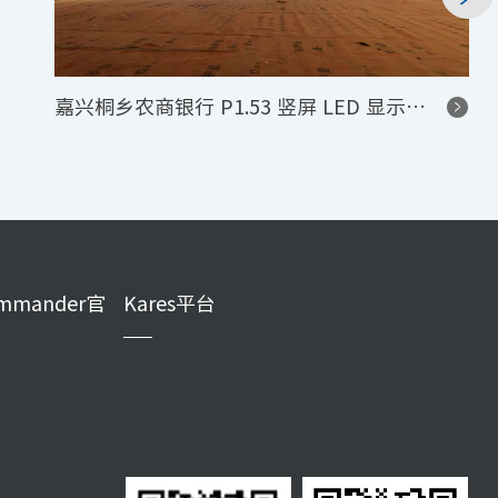
俄罗斯异形拼接展厅 2300W 点 P2.5 两路信号网页分屏 LED 大屏项目
mmander官
Kares平台