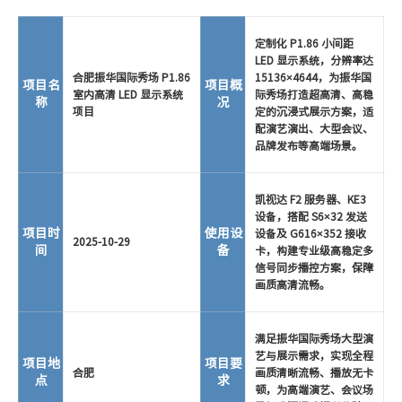
定制化 P1.86 小间距
LED 显示系统，分辨率达
合肥振华国际秀场 P1.86
15136×4644，为振华国
项目名
项目概
室内高清 LED 显示系统
际秀场打造超高清、高稳
称
况
项目
定的沉浸式展示方案，适
配演艺演出、大型会议、
品牌发布等高端场景。
凯视达 F2 服务器、KE3
设备，搭配 S6×32 发送
项目时
使用设
设备及 G616×352 接收
2025-10-29
间
备
卡，构建专业级高稳定多
信号同步播控方案，保障
画质高清流畅。
满足振华国际秀场大型演
艺与展示需求，实现全程
项目地
项目要
合肥
画质清晰流畅、播放无卡
点
求
顿，为高端演艺、会议场