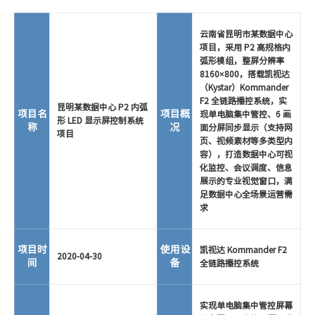
云南省昆明市某数据中心
项目，采用 P2 高规格内
弧形模组，整屏分辨率
8160×800，搭载凯视达
（Kystar）Kommander
F2 全链路播控系统，实
昆明某数据中心 P2 内弧
项目名
项目概
现单电脑集中管控、6 画
形 LED 显示屏控制系统
称
况
面分屏同步显示（支持网
项目
页、视频素材等多类型内
容），打造数据中心可视
化监控、会议调度、信息
展示的专业视觉窗口，满
足数据中心全场景运营需
求
项目时
使用设
凯视达 Kommander F2
2020-04-30
间
备
全链路播控系统
实现单电脑集中管控屏幕