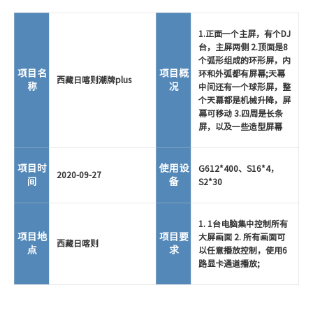
1.正面一个主屏，有个DJ
台，主屏两侧 2.顶面是8
个弧形组成的环形屏，内
项目名
项目概
环和外弧都有屏幕;天幕
西藏日喀则潮牌plus
称
况
中间还有一个球形屏，整
个天幕都是机械升降，屏
幕可移动 3.四周是长条
屏，以及一些造型屏幕
项目时
使用设
G612*400、S16*4，
2020-09-27
间
备
S2*30
1. 1台电脑集中控制所有
项目地
项目要
大屏画面 2. 所有画面可
西藏日喀则
点
求
以任意播放控制，使用6
路显卡通道播放;