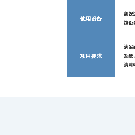
凯视达
使用设备
控设
满足
项目要求
系统
清清