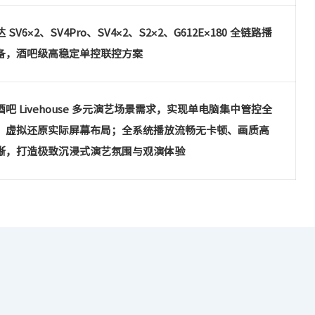
 SV6×2、SV4Pro、SV4×2、S2×2、G612E×180 全链路播
备，酒吧级高稳定单控联控方案
酒吧 Livehouse 多元演艺场景需求，实现单电脑集中管控全
，虚拟还原实际屏幕布局；全系统播放流畅无卡顿、画质高
晰，打造极致沉浸式演艺氛围与观演体验