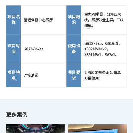
室内P3项目，分为四大
项目名
项目概
清远售楼中心展厅
块。展厅沙盘主屏，三块
称
况
墙屏。
G612×135，G616×9，
项目时
使用设
2020-06-22
KS920P-4K×2，
间
备
KS910P×1，SV2×1。
项目地
项目要
1.拍照无扫描线 2. 简单
广东清远
点
求
方便使用
更多案例