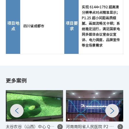
实现 6144×1792 超高清
分辨率点对点精准显示；
P1.25 超小间距画质细
项目地
项目要
腻、画面流畅无卡顿；系
四川省成都市
点
求
统稳定运行，满足国家电
网多媒体会议室会议宣
讲、电力调度、品牌宣传
等全场景需求
更多案例
太谷农谷（山西）中心 Q1.86 超高清 LED 显示屏控制系统项目
河南南阳省人民医院 P2 LED 显示屏控制系统项目