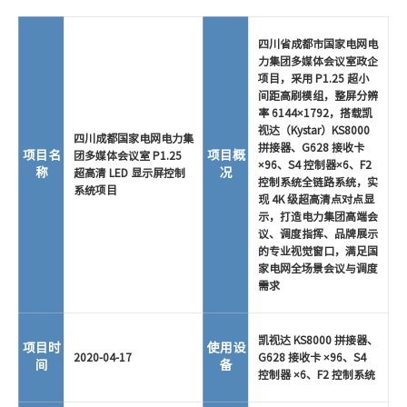
四川省成都市国家电网电
力集团多媒体会议室政企
项目，采用 P1.25 超小
间距高刷模组，整屏分辨
率 6144×1792，搭载凯
视达（Kystar）KS8000
四川成都国家电网电力集
拼接器、G628 接收卡
项目名
项目概
团多媒体会议室 P1.25
×96、S4 控制器×6、F2
称
况
超高清 LED 显示屏控制
控制系统全链路系统，实
系统项目
现 4K 级超高清点对点显
示，打造电力集团高端会
议、调度指挥、品牌展示
的专业视觉窗口，满足国
家电网全场景会议与调度
需求
凯视达 KS8000 拼接器、
项目时
使用设
2020-04-17
G628 接收卡 ×96、S4
间
备
控制器 ×6、F2 控制系统