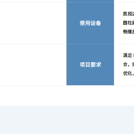
凯视达
使用设备
圆柱
畅播
满足 
项目要求
合，
优化