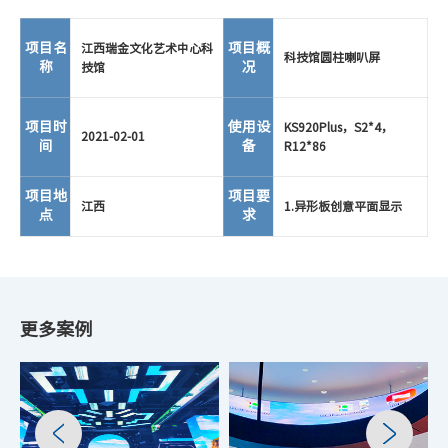
项目名
项目概
江西瑞金文化艺术中心科
科技馆圆柱喇叭屏
称
况
技馆
项目时
使用设
KS920Plus，S2*4，
2021-02-01
间
备
R12*86
项目地
项目要
江西
1.异形板创意平面显示
点
求
更多案例