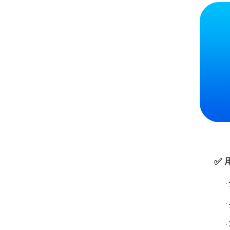
✅ 用在线客服
·设备故障解决
·技术咨
·项目需